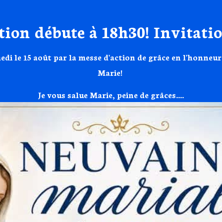
ion débute à 18h30! Invitatio
di le 15 août par la messe d'action de grâce en l'honneur
Marie! 
Je vous salue Marie, peine de grâces....